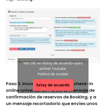
Haz clic en «Estoy de acuerdo» para
activar Youtube
Política de cookies
Paso 3.
Incorporar el enlace de check-in
Estoy de acuerdo
online universal de Partee al mensaje de
confirmación de reservas de Booking, y a
un mensaje recortadorio que envíes unos