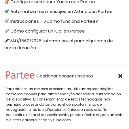
Configurar cerradura Yacan con Partee
Automatiza tus mensajes en Airbnb con Partee
Instrucciones – ¿Cómo funciona Partee?
Cómo configurar un iCal en Partee
VAU/1560/2025: Informe anual para alquileres de
corta duración
Gestionar consentimiento
Para ofrecer las mejores experiencias, utilizamos tecnologías
como las cookies para almacenar y/o acceder a la información
del dispositivo. El consentimiento de estas tecnologías nos
permitirá procesar datos como el comportamiento de
Partee© 2026 -
Política de Privacidad
-
Condiciones del Servicio
navegación o las identificaciones únicas en este sitio. No
partee@partee.es - soporte@partee.es
consentir o retirar el consentimiento, puede afectar negativamente
a ciertas características y funciones.