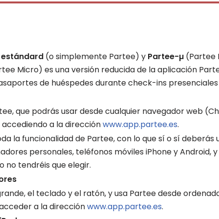
 estándard
(o simplemente Partee) y
Partee-µ
(Partee 
tee Micro) es una versión reducida de la aplicación Par
asaportes de huéspedes durante check-ins presenciales e
ee, que podrás usar desde cualquier navegador web (Chrom
 accediendo a la dirección
www.app.partee.es
.
a la funcionalidad de Partee, con lo que sí o sí deber
ores personales, teléfonos móviles iPhone y Android, y t
po no tendréis que elegir.
ores
rande, el teclado y el ratón, y usa Partee desde ordenad
acceder a la dirección
www.app.partee.es
.