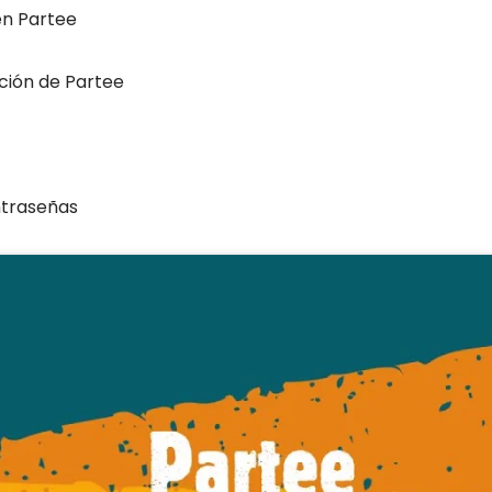
en Partee
pción de Partee
ntraseñas