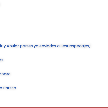
gir y Anular partes ya enviados a SesHospedajes)
es
acceso
 en Partee