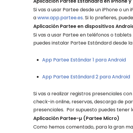
Aplicación Partee Estándard en iPhone y
Si vas a usar Partee desde un iPhone o un i
a
www.app.partee.es
. Si lo prefieres, pued
Aplicación Partee en dispositivos Androi
Si vas a usar Partee en teléfonos o tablet
puedes instalar Partee Estándard desde la
App Partee Estándar 1 para Android
App Partee Estándard 2 para Android
Si vas a realizar registros presenciales 
check-in online, reservas, descarga de part
presenciales. Por supuesto puedes tener la
Aplicación Partee-µ (Partee Micro)
Como hemos comentado, para la gran mayor