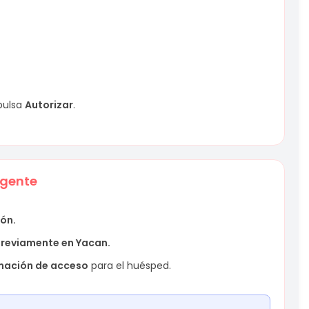
pulsa
Autorizar
.
igente
ón.
previamente en Yacan.
mación de acceso
para el huésped.