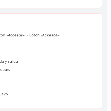
tón
«
Accesos»
→
Botón «
Accesos»
a y salida.
Yacan.
uevo.