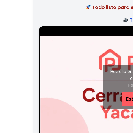
Todo listo para 
T
Haz clic e
a
Po
Es