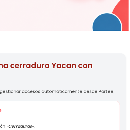
na cerradura Yacan con
y gestionar accesos automáticamente desde Partee.
e
tón
«
Cerraduras
«.