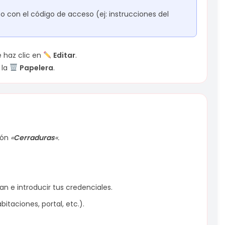
o con el código de acceso (ej: instrucciones del
e haz clic en
Editar
.
 la
Papelera
.
tón
«
Cerraduras
«.
n e introducir tus credenciales.
taciones, portal, etc.).