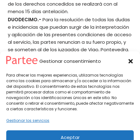
de los derechos concedidos se realizará con al
menos 15 días antelación.
DUODECIMO.-
Para la resolución de todas las dudas
e incidencias que puedan surgir de la interpretación
y aplicación de las presentes condiciones de acceso
al servicio, las partes renuncian a su fuero propio, y
se someten al de los juzgados de Vigo, Pontevedra.
Gestionar consentimiento
Para ofrecer las mejores experiencias, utilizamos tecnologías
como las cookies para almacenar y/o acceder a la información
del dispositivo. El consentimiento de estas tecnologías nos
Partee© 2026 -
Política de Privacidad
-
Condiciones del Servicio
permitirá procesar datos como el comportamiento de
navegación o las identificaciones únicas en este sitio. No
partee@partee.es - soporte@partee.es
consentir o retirar el consentimiento, puede afectar negativamente
a ciertas características y funciones.
Gestionar los servicios
Aceptar