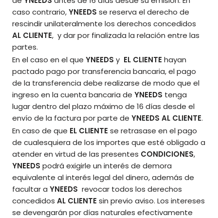
de
YNEEDS
antes de 16 días desde su emisión. En
caso contrario,
YNEEDS
se reserva el derecho de
rescindir unilateralmente los derechos concedidos
AL CLIENTE
, y dar por finalizada la relación entre las
partes.
En el caso en el que
YNEEDS
y
EL CLIENTE
hayan
pactado pago por transferencia bancaria, el pago
de la transferencia debe realizarse de modo que el
ingreso en la cuenta bancaria de
YNEEDS
tenga
lugar dentro del plazo máximo de 16 días desde el
envío de la factura por parte de
YNEEDS
AL CLIENTE
.
En caso de que
EL CLIENTE
se retrasase en el pago
de cualesquiera de los importes que esté obligado a
atender en virtud de las presentes
CONDICIONES
,
YNEEDS
podrá exigirle un interés de demora
equivalente al interés legal del dinero, además de
facultar a
YNEEDS
revocar todos los derechos
concedidos
AL CLIENTE
sin previo aviso. Los intereses
se devengarán por días naturales efectivamente