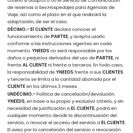
criterio si adapta o no el Servicio de Comunicación
de reservas a Ses.Hospedajes para Agencias de
Viaje, así como el plazo en el que realizará la
adaptación, de ser el caso.
DÉCIMO.- El CLIENTE
declara conocer el
funcionamiento de
PARTEE
, y acepta usarlo
conforme a las instrucciones vigentes en cada
momento.
YNEEDS
no será responsable por los
daños o perjuicios derivados del uso de
PARTEE
, ni
frente
AL CLIENTE
ni frente a terceros. En todo caso,
la responsabilidad de
YNEEDS
frente a sus
CLIENTES
y terceros se limita a la cantidad abonada por el
CLIENTE
en los últimos 2 meses.
UNDÉCIMO
.-
Política de cancelación/devolución.
YNEEDS
, en base a su propio y exclusivo criterio, y sin
necesidad de justificación a
EL CLIENTE
, podrá en
cualquier momento decidir la discontinuación del
servicio, o revocar el acceso del servicio a
EL CLIENTE
.
El aviso por la cancelación del servicio o revocación