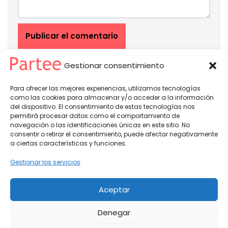
Gestionar consentimiento
Para ofrecer las mejores experiencias, utilizamos tecnologías
como las cookies para almacenar y/o acceder a la información
del dispositivo. El consentimiento de estas tecnologías nos
Partee© 2026 -
Política de Privacidad
-
Condiciones del Servicio
permitirá procesar datos como el comportamiento de
navegación o las identificaciones únicas en este sitio. No
partee@partee.es - soporte@partee.es
consentir o retirar el consentimiento, puede afectar negativamente
a ciertas características y funciones.
Gestionar los servicios
Aceptar
Denegar