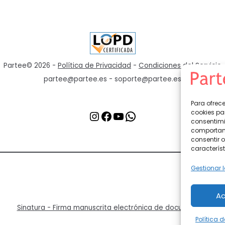
Partee© 2026 -
Política de Privacidad
-
Condiciones del Servicio
partee@partee.es - soporte@partee.es
Para ofrec
cookies pa
consentimi
comportami
consentir o
característ
Gestionar l
Ac
Sinatura - Firma manuscrita electrónica de documentos
Política 