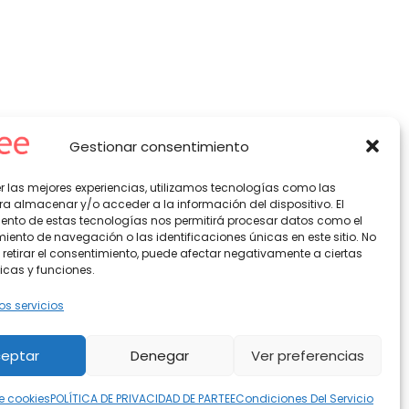
Gestionar consentimiento
er las mejores experiencias, utilizamos tecnologías como las
ra almacenar y/o acceder a la información del dispositivo. El
ento de estas tecnologías nos permitirá procesar datos como el
ento de navegación o las identificaciones únicas en este sitio. No
 retirar el consentimiento, puede afectar negativamente a ciertas
icas y funciones.
os servicios
eptar
Denegar
Ver preferencias
de cookies
POLÍTICA DE PRIVACIDAD DE PARTEE
Condiciones Del Servicio