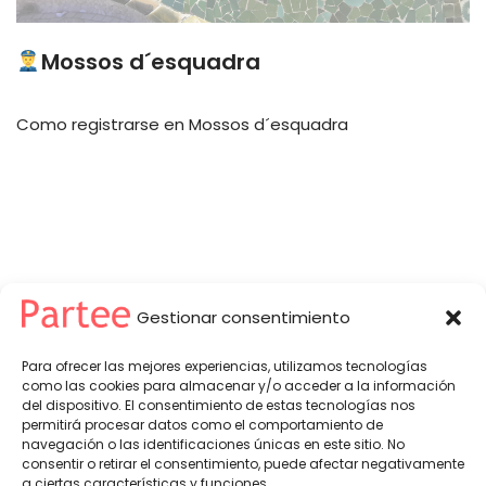
Mossos d´esquadra
Como registrarse en Mossos d´esquadra
Gestionar consentimiento
Para ofrecer las mejores experiencias, utilizamos tecnologías
como las cookies para almacenar y/o acceder a la información
del dispositivo. El consentimiento de estas tecnologías nos
permitirá procesar datos como el comportamiento de
Partee© 2026 -
Política de Privacidad
-
Condiciones del Servicio
navegación o las identificaciones únicas en este sitio. No
partee@partee.es - soporte@partee.es
consentir o retirar el consentimiento, puede afectar negativamente
a ciertas características y funciones.