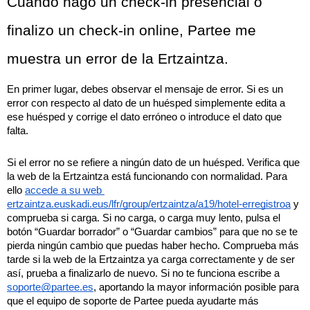
Cuando hago un check-in presencial o 
finalizo un check-in online, Partee me 
muestra un error de la Ertzaintza.
En primer lugar, debes observar el mensaje de error. Si es un 
error con respecto al dato de un huésped simplemente edita a 
ese huésped y corrige el dato erróneo o introduce el dato que 
falta.
Si el error no se refiere a ningún dato de un huésped. Verifica que 
la web de la Ertzaintza está funcionando con normalidad. Para 
ello 
accede a su web 
ertzaintza.euskadi.eus/lfr/group/ertzaintza/a19/hotel-erregistroa
 y 
comprueba si carga. Si no carga, o carga muy lento, pulsa el 
botón “Guardar borrador” o “Guardar cambios” para que no se te 
pierda ningún cambio que puedas haber hecho. Comprueba más 
tarde si la web de la Ertzaintza ya carga correctamente y de ser 
así, prueba a finalizarlo de nuevo. Si no te funciona escribe a 
soporte@partee.es
, aportando la mayor información posible para 
que el equipo de soporte de Partee pueda ayudarte más 