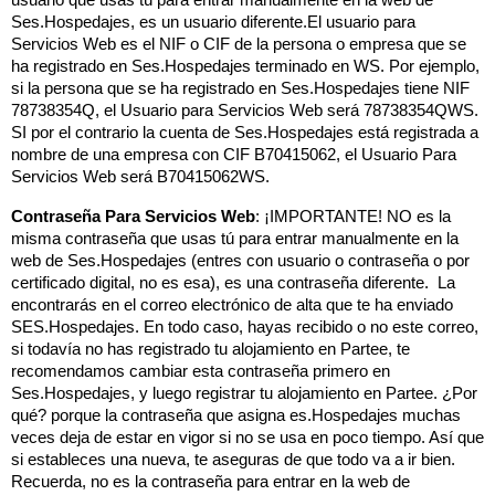
Ses.Hospedajes, es un usuario diferente.El usuario para 
Servicios Web es el NIF o CIF de la persona o empresa que se 
ha registrado en Ses.Hospedajes terminado en WS. Por ejemplo, 
si la persona que se ha registrado en Ses.Hospedajes tiene NIF 
78738354Q, el Usuario para Servicios Web será 78738354QWS. 
SI por el contrario la cuenta de Ses.Hospedajes está registrada a 
nombre de una empresa con CIF B70415062, el Usuario Para 
Servicios Web será B70415062WS.
Contraseña Para Servicios Web
: ¡IMPORTANTE! NO es la 
misma contraseña que usas tú para entrar manualmente en la 
web de Ses.Hospedajes (entres con usuario o contraseña o por 
certificado digital, no es esa), es una contraseña diferente.  La 
encontrarás en el correo electrónico de alta que te ha enviado 
SES.Hospedajes. En todo caso, hayas recibido o no este correo, 
si todavía no has registrado tu alojamiento en Partee, te 
recomendamos cambiar esta contraseña primero en 
Ses.Hospedajes, y luego registrar tu alojamiento en Partee. ¿Por 
qué? porque la contraseña que asigna es.Hospedajes muchas 
veces deja de estar en vigor si no se usa en poco tiempo. Así que 
si estableces una nueva, te aseguras de que todo va a ir bien. 
Recuerda, no es la contraseña para entrar en la web de 