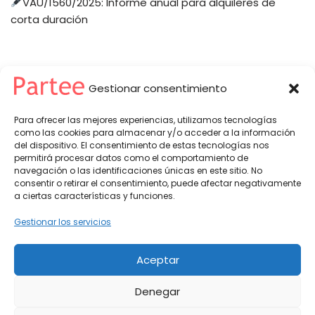
VAU/1560/2025: Informe anual para alquileres de
corta duración
Gestionar consentimiento
Para ofrecer las mejores experiencias, utilizamos tecnologías
como las cookies para almacenar y/o acceder a la información
del dispositivo. El consentimiento de estas tecnologías nos
permitirá procesar datos como el comportamiento de
Partee© 2026 -
Política de Privacidad
-
Condiciones del Servicio
navegación o las identificaciones únicas en este sitio. No
partee@partee.es - soporte@partee.es
consentir o retirar el consentimiento, puede afectar negativamente
a ciertas características y funciones.
Gestionar los servicios
Aceptar
Denegar