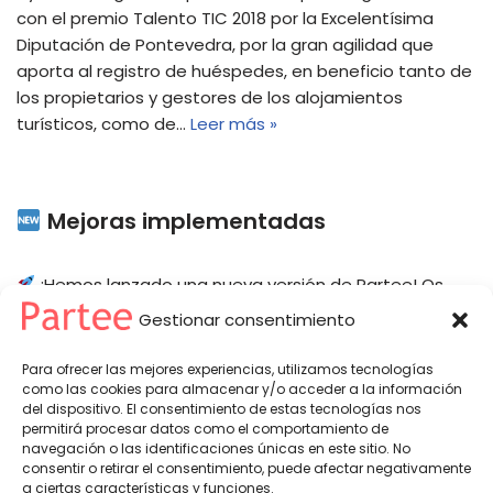
con el premio Talento TIC 2018 por la Excelentísima
Diputación de Pontevedra, por la gran agilidad que
aporta al registro de huéspedes, en beneficio tanto de
los propietarios y gestores de los alojamientos
turísticos, como de…
Leer más »
Mejoras implementadas
¡Hemos lanzado una nueva versión de Partee! Os
dejamos las 10 principales novedades.
Esperamos
Gestionar consentimiento
que os resulten útiles ¿Te ha resultado útil este post?
Me gusta Mejorable ¡Gracias por tu voto!
Para ofrecer las mejores experiencias, utilizamos tecnologías
como las cookies para almacenar y/o acceder a la información
del dispositivo. El consentimiento de estas tecnologías nos
permitirá procesar datos como el comportamiento de
navegación o las identificaciones únicas en este sitio. No
Renovar alojamientos
consentir o retirar el consentimiento, puede afectar negativamente
a ciertas características y funciones.